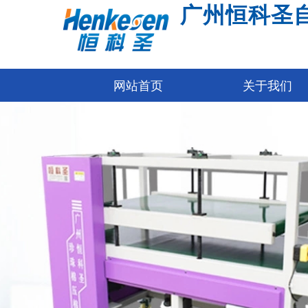
广州恒科圣
网站首页
关于我们