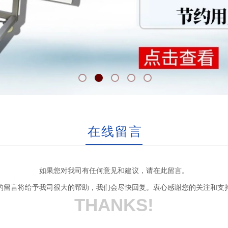
在线留言
如果您对我司有任何意见和建议，请在此留言。
的留言将给予我司很大的帮助，我们会尽快回复。
衷心感谢您的关注和支
THANKS!